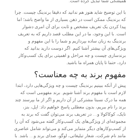
همیشگی شما تبدیل کرده است.
با این توضیح شاید هنوز هم ندانید که دقیقا برندینگ چیست. چرا
که برندینگ ممکن است در ذهن بسیاری از ما واضح باشد؛ اما
پیدا کردن یک تعریف مشخص و ثابت برای آن امری دشوار
است. با این وجود، ما در این مطلب قصد داریم که به تعریف
برندینگ به زبان ساده بپردازیم و شما را با این مفهوم و
ویژگی‌های آن بیشتر آشنا کنیم. اگر دوست دارید بدانید که
برندسازی چیست و چه مراحل و اهمیتی برای یک کسب‌وکار
دارد، حتما تا پایان همراه ما باشید.
مفهوم برند به چه معناست؟
پیش از آنکه ببینیم برندینگ چیست و چه ویژگی‌هایی دارد، ابتدا
لازم است با مفهوم برند آشنا شویم. برند مفهومی است که
همه ما درک نسبتا مشترکی از آن داریم و اگر از ما بپرسند چند
برند را نام ببریم، بدون معطلی پاسخ خواهیم داد: اپل، بنز،
نایک، کوکاکولا و… در تعریف برند می‌توان گفت که برند به
مجموعه‌ای از ویژگی‌های یک کسب‌وکار گفته می‌شود که آن را
از کسب‌وکارهای دیگر متمایز می‌کند و می‌تواند شامل عناصری
مانند نام شرکت، شعار تبلیغاتی، لوگو، صدای برند و… باشد. با