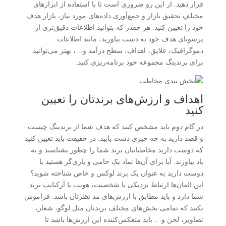
قرار دهید. از این رو ضروری است تا با استفاده از ابزارهای
مختلفِ تحقیق بازار و جمع‌آوری داده‌های مورد نیاز، بازار هدف
خود را تعیین کنید. هر چقدر که بتوانید اطلاعات دقیق‌تری از
پرسونای هدف خود به دست بیاورید، مانند اطلاعات
دموگرافیک، علایق، اهداف، سطح درآمد و…، بهتر می‌توانید
برای برندینگ مجموعه خود برنامه‌ریزی کنید.
اهداف و ارزش‌های برندتان را تعیین
کنید
در گام دوم باید مشخص کنید که هدف شما از برندینگ چیست
و قصد دارید به چه چیزی دست یابید. در حقیقت باید تعیین کنید
که دوست دارید مخاطبانتان برند شما را چطور بشناسند و به
یاد بیاورند. آیا برای آن‌ها نماد یک حامی و یاری‌گر هستید یا
دوست دارید به عنوان یک برند لوکس و خاص شناخته شوید؟
این المان‌ها ارتباط نزدیکی با شخصیت، هویت یا آرکتایپ برند
شما دارد و باید مطابق با ارزش‌های مد نظرتان باشد. فراموش
نکنید که تمامی بخش‌های مختلف برندتان مثل لوگو، شعار،
تصاویر، لحن و… باید منعکس‌کننده این ارزش‌ها باشد تا