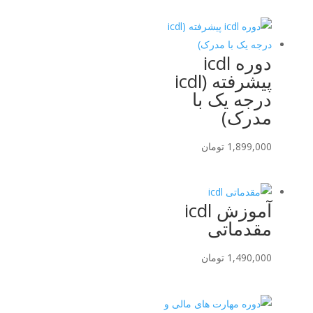
دوره icdl
پیشرفته (icdl
درجه یک با
مدرک)
1,899,000
تومان
آموزش icdl
مقدماتی
1,490,000
تومان