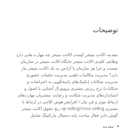
توضیحات
مقدمه اکانت منیجر کیست اکانت منیجر چه مهارت هایی دارد
وظایف کلیدی اکانت منیجر جایگاه اکانت منیجر در سازمان
چیست و چرا هر سازمان یا آژانس به یک اکانت منیجر نیاز
دارد؟ مدیریت مکالمات تلفنی مدیریت جلسات حضوری
مدیریت شکایات (تکنیک‌های پاسخگویی به اعتراضات و
شکایات) نرخ ریزش مشتری پروپوزال آشنایی با اصول و
استانداردهای مدیریت شکایت و رضایت مشتریان مهارت‌های
ارتباط موثر و فن بیان / افزایش هوش کلامی در ارتباط با
مشتری up-selling/cross-selling رنج حقوق اکانت منیجر
گوش دادن فعال مباحث پایه دیجیتال مارکتینگ شامل
مقدمه