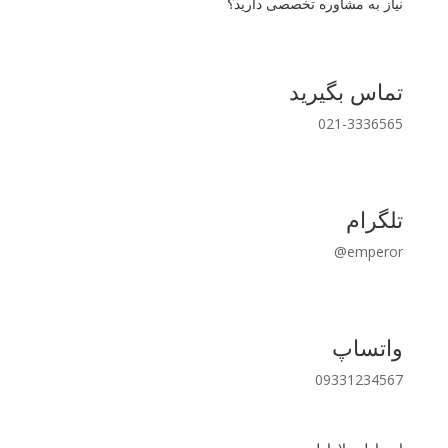
نیاز به مشاوره تخصصی دارید؟
تماس بگیرید
021-3336565
تلگرام
emperor@
واتساپ
09331234567