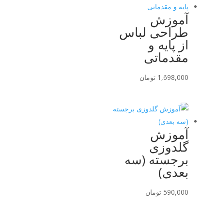
آموزش
طراحی لباس
از پایه و
مقدماتی
1,698,000
تومان
آموزش
گلدوزی
برجسته (سه
بعدی)
590,000
تومان